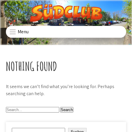
Skip
to
content
SÜDCLUB
Freizeiteinrichtung für Kinder und Jugendliche in
Fürstenwalde Süd
Menu
NOTHING FOUND
It seems we can’t find what you’re looking for. Perhaps
searching can help.
Suchen
Suchen