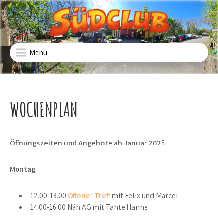
Skip
to
content
SÜDCLUB
Freizeiteinrichtung für Kinder und Jugendliche in
Fürstenwalde Süd
Menu
WOCHENPLAN
Öffnungszeiten und Angebote ab Januar 202
5
Montag
12.00-18.00
Offener Treff
mit Felix und Marcel
14.00-16.00 Näh AG mit Tante Hanne