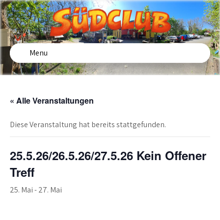
Skip
to
content
SÜDCLUB
Freizeiteinrichtung für Kinder und Jugendliche in
Fürstenwalde Süd
Menu
« Alle Veranstaltungen
Diese Veranstaltung hat bereits stattgefunden.
25.5.26/26.5.26/27.5.26 Kein Offener
Treff
25. Mai
-
27. Mai