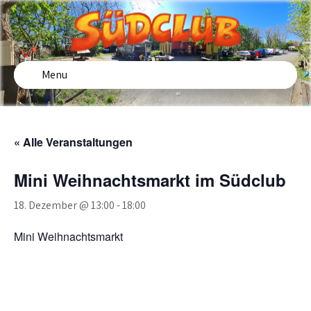
Skip
to
content
SÜDCLUB
Freizeiteinrichtung für Kinder und Jugendliche in
Fürstenwalde Süd
Menu
« Alle Veranstaltungen
Mini Weihnachtsmarkt im Südclub
18. Dezember @ 13:00
-
18:00
Mini Weihnachtsmarkt