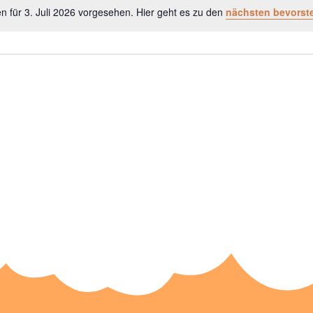
n für 3. Juli 2026 vorgesehen. Hier geht es zu den
nächsten bevorst
H
i
n
w
e
i
s