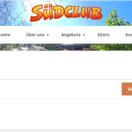
SÜDCLUB
Freizeiteinrichtung für Kinder und Jugendliche in Fürstenwalde
tseite
Über uns
Angebote
Eltern
Ko
V